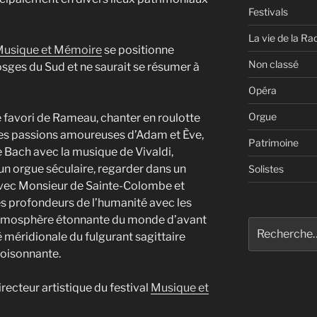
Festivals
La vie de la Ra
usique et Mémoire
se positionne
Non classé
sges du Sud et ne saurait se résumer à
Opéra
Orgue
e favori de Rameau, chanter en roulotte
 les passions amoureuses d’Adam et Ève,
Patrimoine
e Bach avec la musique de Vivaldi,
n orgue séculaire, regarder dans un
Solistes
 avec Monsieur de Sainte-Colombe et
es profondeurs de l’humanité avec les
’atmosphère étonnante du monde d’avant
Recherche
é méridionale du fulgurant sagittaire
pour
foisonnante.
:
ecteur artistique du festival
Musique et