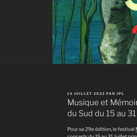
PUBLIÉ
14 JUILLET 2022
PAR
JPL
LE
Musique et Mémoir
du Sud du 15 au 31 
Pour sa 29e édition, le festival
concerts du 15 au 31 Juillet pr