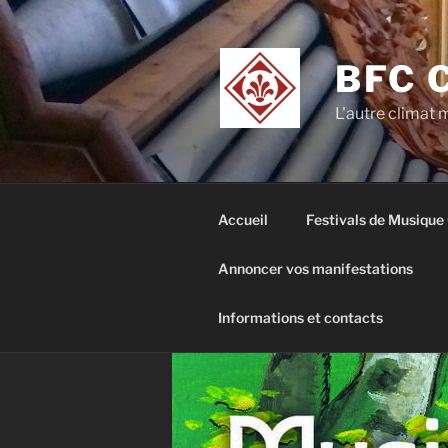
Aller
au
contenu
BFC 
principal
L'autre climat
Accueil
Festivals de Musique
Annoncer vos manifestations
Informations et contacts