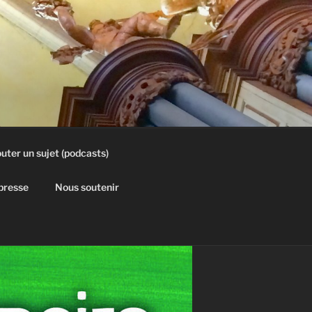
uter un sujet (podcasts)
 presse
Nous soutenir