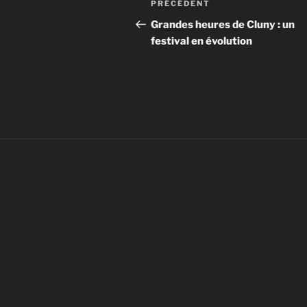
Article
PRÉCÉDENT
de
précédent
Grandes heures de Cluny : un
festival en évolution
l’article