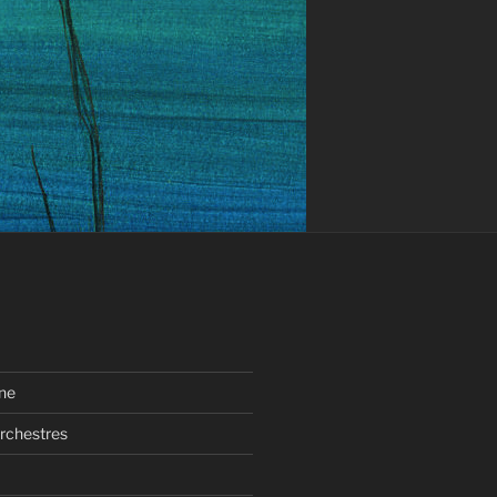
ne
rchestres