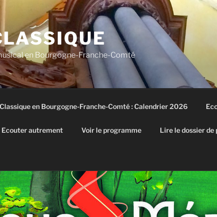
CLASSIQUE
 musical en Bourgogne-Franche-Comté
 Classique en Bourgogne-Franche-Comté : Calendrier 2026
Eco
Ecouter autrement
Voir le programme
Lire le dossier de