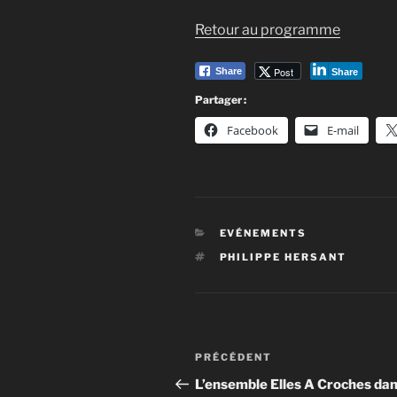
Retour au programme
Post
Share
Share
Partager :
Facebook
E-mail
CATÉGORIES
EVÉNEMENTS
ÉTIQUETTES
PHILIPPE HERSANT
Navigation
Article
PRÉCÉDENT
de
précédent
L’ensemble Elles A Croches dan