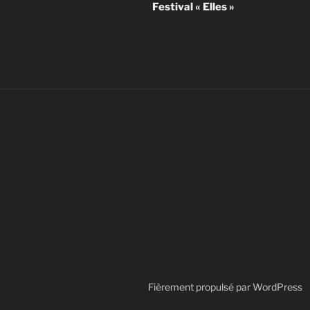
Festival « Elles »
l’article
Fièrement propulsé par WordPress