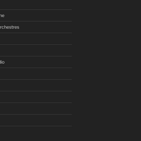
ne
rchestres
dio