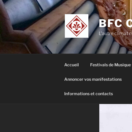
Aller
au
contenu
BFC 
principal
L'autre climat
Accueil
Festivals de Musique
Annoncer vos manifestations
Informations et contacts