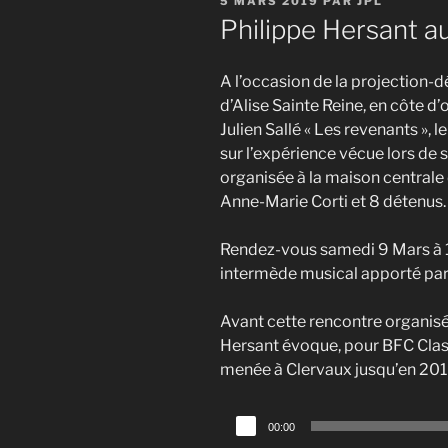
5 MARS 2019
PAR
JPL
LE
Philippe Hersant a
A l’occasion de la projection-
d’Alise Sainte Reine, en côte d
Julien Sallé « Les revenants »,
sur l’expérience vécue lors de se
organisée à la maison centrale
Anne-Marie Corti et 8 détenus.
Rendez-vous samedi 9 Mars à 
intermède musical apporté p
Avant cette rencontre organis
Hersant évoque, pour BFC Clas
menée à Clervaux jusqu’en 20
Lecteur
00:00
audio