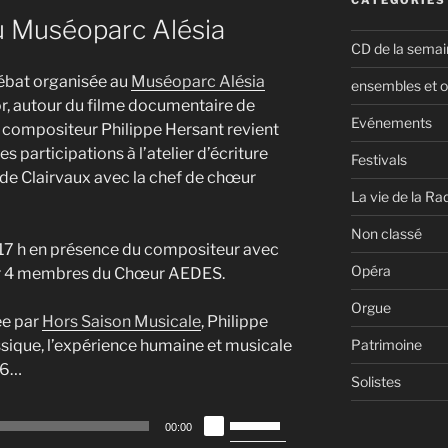
u Muséoparc Alésia
CD de la semai
débat organisée au
Muséoparc Alésia
ensembles et o
’or, autour du filme documentaire de
Evénements
 le compositeur Philippe Hersant revient
s participations à l’atelier d’écriture
Festivals
 de Clairvaux avec la chef de chœur
La vie de la Ra
Non classé
17 h en présence du compositeur avec
Opéra
ar 4 membres du Chœur AEDES.
Orgue
ée par
Hors Saison Musicale
, Philippe
Patrimoine
sique, l’expérience humaine et musicale
16…
Solistes
Utilisez
00:00
les