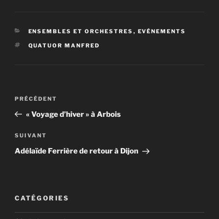
CATÉGORIES
ENSEMBLES ET ORCHESTRES
,
EVÉNEMENTS
ÉTIQUETTES
QUATUOR MANFRED
Navigation
Article
PRÉCÉDENT
de
précédent
« Voyage d’hiver » à Arbois
l’article
Article
SUIVANT
suivant
Adélaïde Ferrière de retour à Dijon
CATÉGORIES