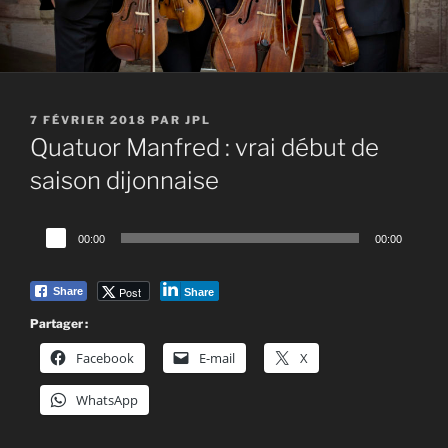
PUBLIÉ
7 FÉVRIER 2018
PAR
JPL
LE
Quatuor Manfred : vrai début de
saison dijonnaise
Lecteur
00:00
00:00
audio
Post
Share
Share
Partager :
Facebook
E-mail
X
WhatsApp