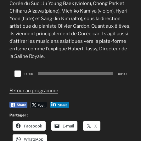
Corée du Sud : Ju Young Baek (violon), Chong Park et
Chiharu Aizawa (piano), Michiko Kamiya (violon), Hyeri
Yoon (flûte) et Sang-Jin Kim (alto), sous la direction
artistique du pianiste Olivier Gardon. Quant aux élèves,
ils viennent principalement de Corée car il s’agit aussi
d’attirer les musiciens asiatiques vers la plate-forme
en ligne comme l’explique Hubert Tassy, Directeur de
la
Saline Royale
.
Lecteur
00:00
00:00
audio
Retour au programme
Post
Share
Share
Partager :
Facebook
E-mail
X
WhatsApp