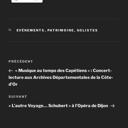
CATÉGORIES
EVÉNEMENTS
,
PATRIMOINE
,
SOLISTES
Navigation
Article
PRÉCÉDENT
de
précédent
« Musique au temps des Capétiens » : Concert-
l’article
lecture aux Archives Départementales de la Côte-
d’Or
Article
SUIVANT
suivant
« L’autre Voyage… Schubert » à l’Opéra de Dijon