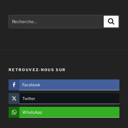
Recherche
Recher
pour
:
RETROUVEZ-NOUS SUR
Facebook
Twitter
WhatsApp