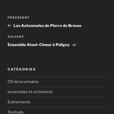
Navigation
Article
PRÉCÉDENT
de
précédent
Les Automnales de Pierre de Bresse
l’article
Article
SUIVANT
suivant
Ensemble Atout-Chœur à Poligny
CATÉGORIES
CD de la semaine
ensembles et orchestres
Evénements
Festivals