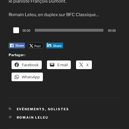
le pianiste François Dumont.
Romain Leleu, en duplex sur BFC Classique…
Lecteur
00:00
00:00
audio
Post
Share
Share
Partager :
Facebook
E-mail
X
WhatsApp
CATÉGORIES
EVÉNEMENTS
,
SOLISTES
ÉTIQUETTES
ROMAIN LELEU