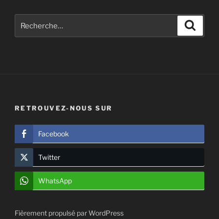
Recherche
Recher
pour
:
RETROUVEZ-NOUS SUR
Facebook
Twitter
WhatsApp
Fièrement propulsé par WordPress