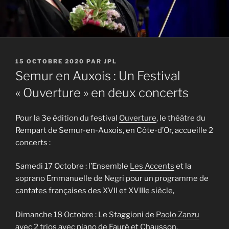
PUBLIÉ
15 OCTOBRE 2020
PAR
JPL
LE
Semur en Auxois : Un Festival
« Ouverture » en deux concerts
Pour la 3e édition du festival
Ouverture
, le théâtre du
Rempart de Semur-en-Auxois, en Côte-d’Or, accueille 2
concerts :
Samedi 17 Octobre : l’Ensemble
Les Accents
et la
soprano Emmanuelle de Negri pour un programme de
cantates françaises des XVII et XVIIIe siècle,
Dimanche 18 Octobre : Le Staggioni de
Paolo Zanzu
avec 2 trios avec piano de Fauré et Chausson.