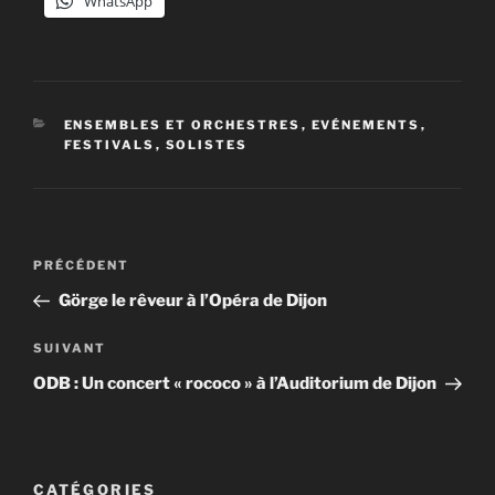
WhatsApp
CATÉGORIES
ENSEMBLES ET ORCHESTRES
,
EVÉNEMENTS
,
FESTIVALS
,
SOLISTES
Navigation
Article
PRÉCÉDENT
de
précédent
Görge le rêveur à l’Opéra de Dijon
l’article
Article
SUIVANT
suivant
ODB : Un concert « rococo » à l’Auditorium de Dijon
CATÉGORIES