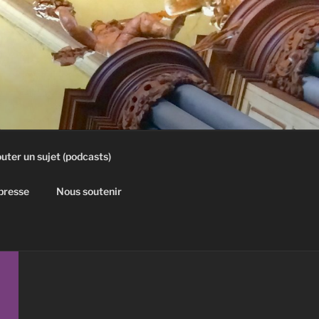
uter un sujet (podcasts)
 presse
Nous soutenir