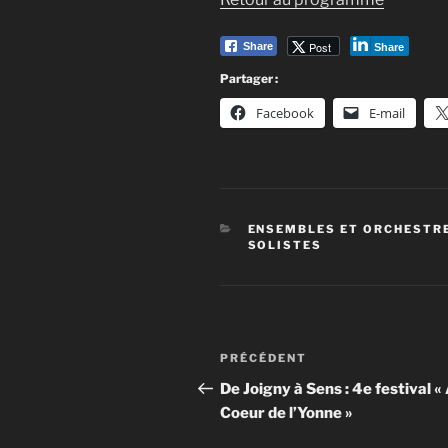
Post
Share
Share
Partager :
Facebook
E-mail
CATÉGORIES
ENSEMBLES ET ORCHESTR
SOLISTES
Navigation
Article
PRÉCÉDENT
de
précédent
De Joigny à Sens : 4e festival «
Coeur de l’Yonne »
l’article