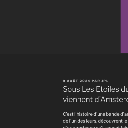
PUBLIÉ
9 AOÛT 2024
PAR
JPL
LE
Sous Les Etoiles d
viennent d’Amste
C’est l’histoire d’une bande d’a
de l’un des leurs, découvrent 
d’y apporter ce qu’il savent fai