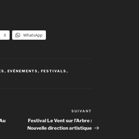
haut/bas
pour
augmenter
ou
diminuer
X
WhatsApp
le
volume.
ES
,
EVÉNEMENTS
,
FESTIVALS
,
SUIVANT
Article
suivant
 Au
Festival Le Vent sur l’Arbre :
Nouvelle direction artistique