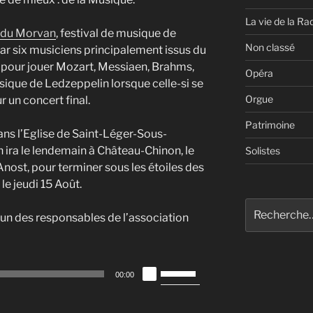
La vie de la Ra
s du Morvan
, festival de musique de
Non classé
ar six musiciens principalement issus du
our jouer Mozart, Messiaen, Brahms,
Opéra
ique de Ledzeppelin lorsque celle-si se
Orgue
 un concert final.
Patrimoine
ans l’Eglise de Saint-Léger-Sous-
 ira le lendemain à Château-Chinon, le
Solistes
nost, pour terminer sous les étoiles des
e jeudi 15 Août.
Recherche
un des responsables de l’association
pour
:
Utilisez
00:00
les
flèches