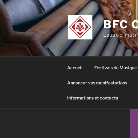
Aller
au
contenu
BFC 
principal
L'autre climat
Accueil
Festivals de Musique
Annoncer vos manifestations
Informations et contacts