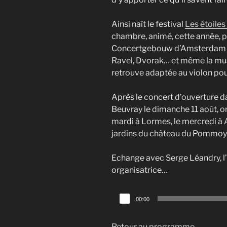
Ainsi naît le festival
Les étoile
chambre, animé, cette année, p
Concertgebouw d’Amsterdam p
Ravel, Dvorak… et même la mus
retrouve adaptée au violon pour
Après le concert d’ouverture d
Beuvray le dimanche 11 août, on
mardi à Lormes, le mercredi à A
jardins du château du Pommoy l
Echange avec Serge Léandry, l’
organisatrice…
Lecteur
00:00
audio
Retour au programme