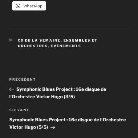
WhatsApp
CATÉGORIES
CD DE LA SEMAINE
,
ENSEMBLES ET
ORCHESTRES
,
EVÉNEMENTS
Navigation
Article
PRÉCÉDENT
de
précédent
Symphonic Blues Project : 16e disque de
l’article
l’Orchestre Victor Hugo (3/5)
Article
SUIVANT
suivant
Symphonic Blues Project : 16e disque de l’Orchestre
Victor Hugo (5/5)