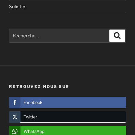
Solistes
Recherche
Recher
pour
:
RETROUVEZ-NOUS SUR
Facebook
Twitter
WhatsApp