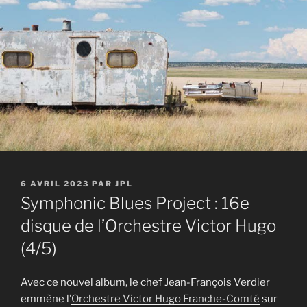
PUBLIÉ
6 AVRIL 2023
PAR
JPL
LE
Symphonic Blues Project : 16e
disque de l’Orchestre Victor Hugo
(4/5)
Avec ce nouvel album, le chef Jean-François Verdier
emmène l’
Orchestre Victor Hugo Franche-Comté
sur