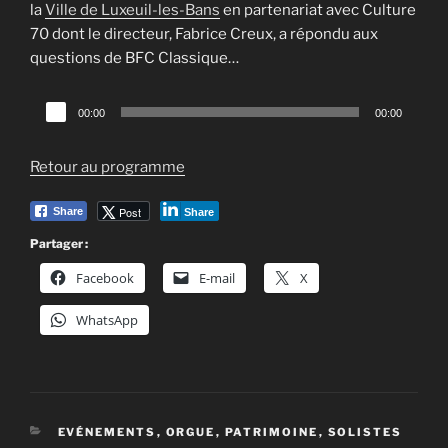
la
Ville de Luxeuil-les-Bans
en partenariat avec Culture
70 dont le directeur, Fabrice Creux, a répondu aux
questions de BFC Classique…
Lecteur
00:00
00:00
audio
Retour au programme
Post
Share
Share
Partager :
Facebook
E-mail
X
WhatsApp
CATÉGORIES
EVÉNEMENTS
,
ORGUE
,
PATRIMOINE
,
SOLISTES