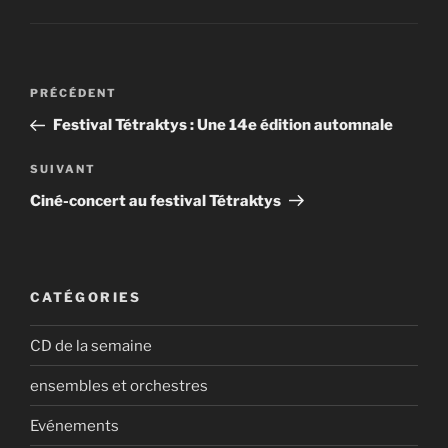
Navigation
Article
PRÉCÉDENT
de
précédent
Festival Tétraktys : Une 14e édition automnale
l’article
Article
SUIVANT
suivant
Ciné-concert au festival Tétraktys
CATÉGORIES
CD de la semaine
ensembles et orchestres
Evénements