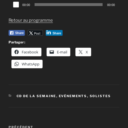
Lecteur
00:00
00:00
audio
Retour au programme
Post
Share
Share
Partager :
Facebook
E-mail
X
WhatsApp
CATÉGORIES
CD DE LA SEMAINE
,
EVÉNEMENTS
,
SOLISTES
Navigation
Article
PRÉCÉDENT