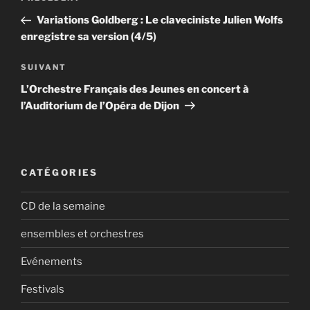
de
précédent
Variations Goldberg : Le claveciniste Julien Wolfs
l’article
enregistre sa version (4/5)
Article
SUIVANT
suivant
L’Orchestre Français des Jeunes en concert à
l’Auditorium de l’Opéra de Dijon
CATÉGORIES
CD de la semaine
ensembles et orchestres
Evénements
Festivals