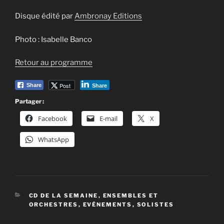
Disque édité par
Ambronay Editions
Photo : Isabelle Banco
Retour au programme
Post
Share
Share
Partager :
Facebook
E-mail
X
WhatsApp
CATÉGORIES
CD DE LA SEMAINE
,
ENSEMBLES ET
ORCHESTRES
,
EVÉNEMENTS
,
SOLISTES