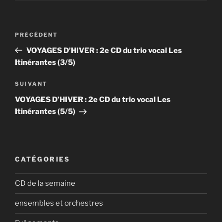
Navigation
Article
PRÉCÉDENT
de
précédent
VOYAGES D’HIVER : 2e CD du trio vocal Les
l’article
Itinérantes (3/5)
Article
SUIVANT
suivant
VOYAGES D’HIVER : 2e CD du trio vocal Les
Itinérantes (5/5)
CATÉGORIES
CD de la semaine
ensembles et orchestres