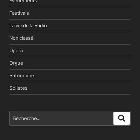
Evénements
Festivals
La vie de la Radio
Non classé
Opéra
Orgue
Patrimoine
Solistes
Recherche
Recher
pour
: