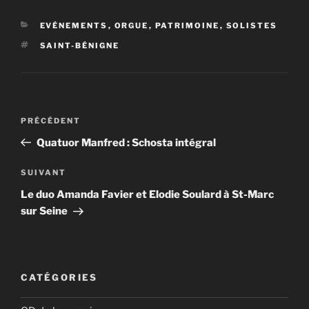
CATÉGORIES
EVÉNEMENTS
,
ORGUE
,
PATRIMOINE
,
SOLISTES
ÉTIQUETTES
SAINT-BÉNIGNE
Navigation
Article
PRÉCÉDENT
de
précédent
Quatuor Manfred : Schosta intégral
l’article
Article
SUIVANT
suivant
Le duo Amanda Favier et Elodie Soulard à St-Marc
sur Seine
CATÉGORIES