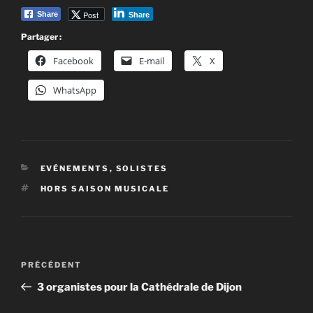
Post
Share
Share
Partager :
Facebook
E-mail
X
WhatsApp
CATÉGORIES
EVÉNEMENTS
,
SOLISTES
ÉTIQUETTES
HORS SAISON MUSICALE
Navigation
Article
PRÉCÉDENT
de
précédent
3 organistes pour la Cathédrale de Dijon
l’article