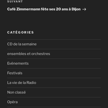
Article
SUIVANT
suivant
Café Zimmermann fête ses 20 ans à Dijon
CATÉGORIES
CD de la semaine
ensembles et orchestres
Evénements
Festivals
La vie de la Radio
Non classé
Opéra