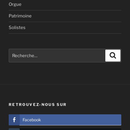
Orgue
Patrimoine
Solistes
Recherche
Recher
pour
:
RETROUVEZ-NOUS SUR
Facebook