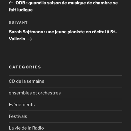
précédent
ODB : quand la saison de musique de chambre se
l’article
fait ludique
Article
SUIVANT
suivant
Sarah Sajtmann : une jeune pianiste en récital à St-
Vallerin
CATÉGORIES
CD de la semaine
ensembles et orchestres
Evénements
Festivals
La vie de la Radio