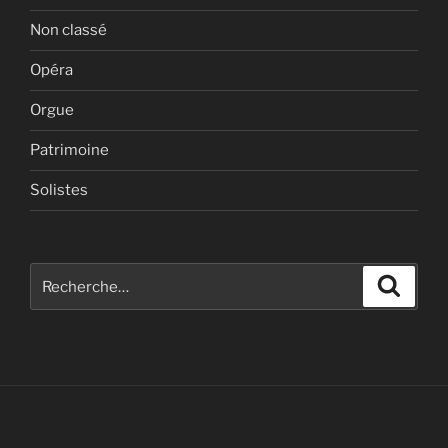
Non classé
Opéra
Orgue
Patrimoine
Solistes
Recherche
Recher
pour
: