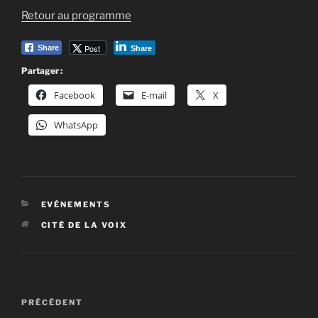
Retour au programme
Post
Share
Share
Partager :
Facebook
E-mail
X
WhatsApp
CATÉGORIES
EVÉNEMENTS
ÉTIQUETTES
CITÉ DE LA VOIX
Navigation
Article
PRÉCÉDENT
de