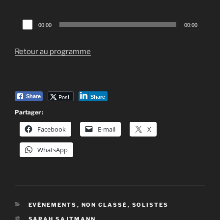
Lecteur
00:00
00:00
audio
Retour au programme
Post
Share
Share
Partager :
Facebook
E-mail
X
WhatsApp
CATÉGORIES
EVÉNEMENTS
,
NON CLASSÉ
,
SOLISTES
ÉTIQUETTES
SARAH SAJTMANN