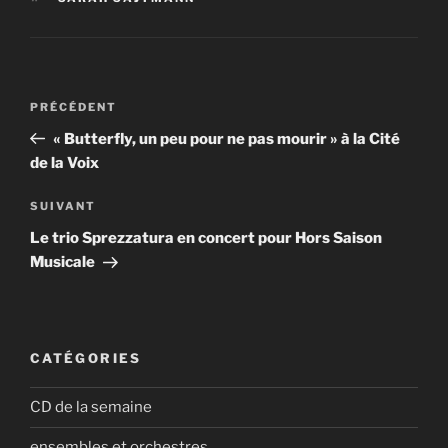
Navigation
Article
PRÉCÉDENT
de
précédent
« Butterfly, un peu pour ne pas mourir » à la Cité
l’article
de la Voix
Article
SUIVANT
suivant
Le trio Sprezzatura en concert pour Hors Saison
Musicale
CATÉGORIES
CD de la semaine
ensembles et orchestres