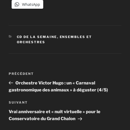
WhatsApp
CATÉGORIES
CD DE LA SEMAINE
,
ENSEMBLES ET
ORCHESTRES
Navigation
Article
PRÉCÉDENT
de
précédent
Orchestre Victor Hugo : un « Carnaval
l’article
gastronomique des animaux » à déguster (4/5)
Article
SUIVANT
suivant
Vrai anniversaire et « nuit virtuelle » pour le
Conservatoire du Grand Chalon